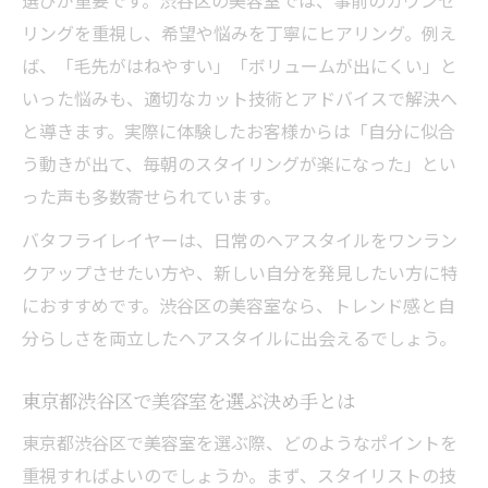
選びが重要です。渋谷区の美容室では、事前のカウンセ
髪質や骨格に合わせた新レイヤーカットの魅力
リングを重視し、希望や悩みを丁寧にヒアリング。例え
美容室で叶える髪質別バタフライレイヤー
ば、「毛先がはねやすい」「ボリュームが出にくい」と
カット
いった悩みも、適切なカット技術とアドバイスで解決へ
骨格診断を活用した似合わせカットの極意
と導きます。実際に体験したお客様からは「自分に似合
美容室ならではのパーソナル提案が魅力
う動きが出て、毎朝のスタイリングが楽になった」とい
った声も多数寄せられています。
髪質改善トリートメントとカットの相性
美容室でのヒアリングが失敗を防ぐ理由
バタフライレイヤーは、日常のヘアスタイルをワンラン
クアップさせたい方や、新しい自分を発見したい方に特
バタフライレイヤーが導く理想の自分発見法
におすすめです。渋谷区の美容室なら、トレンド感と自
美容室で自分らしいバタフライレイヤーを
分らしさを両立したヘアスタイルに出会えるでしょう。
実現
顔立ちや骨格に合わせたカット提案の流れ
東京都渋谷区で美容室を選ぶ決め手とは
美容室の提案力で理想の自分を見つけるヒ
東京都渋谷区で美容室を選ぶ際、どのようなポイントを
ント
重視すればよいのでしょうか。まず、スタイリストの技
バタフライレイヤーカットの似合わせポイ