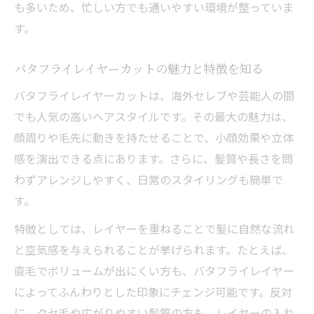
似合わせ重視レイヤーカット成功の秘訣
も多いため、忙しい方でも通いやすい環境が整っていま
美容室のヒアリング力が似合わせの要
す。
顔型や髪質を活かすバタフライレイヤーの
バタフライレイヤーカットの魅力と特徴を知る
コツ
美容室での事前相談で失敗を防ぐポイント
バタフライレイヤーカットは、海外セレブや芸能人の間
でも人気の高いヘアスタイルです。その最大の魅力は、
スタイリストの提案が似合わせを左右する
顔周りや毛先に動きを持たせることで、小顔効果や立体
理由
感を演出できる点にあります。さらに、髪質や長さを問
美容室ならではの似合わせ力を体感しよう
わずアレンジしやすく、日常のスタイリングも簡単で
す。
特徴としては、レイヤーを重ねることで髪に自然な流れ
と空気感を与えられることが挙げられます。たとえば、
直毛でボリュームが出にくい方も、バタフライレイヤー
によってふんわりとした印象にチェンジ可能です。反対
に、クセ毛や広がりやすい髪質の方も、レイヤーの入れ