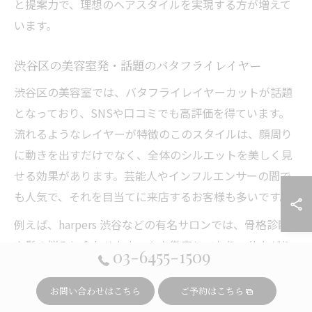
と提案力で、理想のヘアスタイルを実現する方が増えて
います。
渋谷区の美容室発・話題のバタフライレイヤー
渋谷区の美容室では、バタフライレイヤーカットが話題
となっており、SNSや口コミでも高評価を得ています。
流れるようなレイヤーが特徴のこのスタイルは、顔周り
に動きを出すだけでなく、全体のシルエットを美しく見
せる効果があります。芸能人やインフルエンサーの間で
も人気で、それを目当てに来店するお客様も多いです。
例えば、harpers 渋谷などの有名サロンでは、骨格診断
や髪の悩みに合わせたカットを徹底しており、仕上がり
03-6455-1509
の満足度が高い傾向にあります。バタフライレイヤー
は、髪が広がりやすい方やペタンとなりやすい方にも対
お問い合わせはこちら
ご予約はこちら
応可能で、スタイリングのしやすさも魅力の一つです。