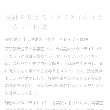
知る
美容室でのカウンセリングが仕上がりを左
洗練を叶えるバタフライレイヤ
右
ーカット体験
最新トレンドを取り入れる美容室の提案力
美容室選びが変える渋谷区でのヘア革命術
美容室で叶う理想のバタフライレイヤー体験
美容室の技術力がバタフライレイヤー成功
東京都渋谷区の美容室では、今話題のバタフライレイヤ
の鍵
ーカットが注目を集めています。バタフライレイヤー
渋谷区で信頼の美容室を見極めるチェック
は、顔周りや毛先に自然な動きと立体感を生み出し、髪
ポイント
に軽やかさと華やかさを与えるスタイルです。渋谷区は
美容室口コミを活用した失敗しない選び方
トレンド発信地として、経験豊富なスタイリストが最新
バタフライレイヤーカット対応美容室の探
の技術を駆使し、個々の骨格や髪質に合わせたデザイン
し方
を提案しています。
美容室のスタイリスト選びも理想実現に重
理想のバタフライレイヤーを実現するためには、美容室
要