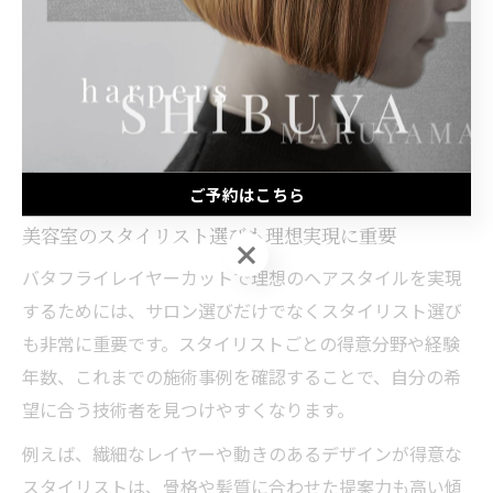
が有効です。
また、SNSや公式サイトでスタイリストの作品集を閲覧
することで、イメージに近い仕上がりかどうかを事前に
把握できます。自分の髪質やライフスタイルを伝えやす
いサロンを選ぶと、より満足度の高い体験につながりま
す。
ご予約はこちら
美容室のスタイリスト選びも理想実現に重要
ご予約はこちら
バタフライレイヤーカットで理想のヘアスタイルを実現
するためには、サロン選びだけでなくスタイリスト選び
も非常に重要です。スタイリストごとの得意分野や経験
年数、これまでの施術事例を確認することで、自分の希
望に合う技術者を見つけやすくなります。
例えば、繊細なレイヤーや動きのあるデザインが得意な
スタイリストは、骨格や髪質に合わせた提案力も高い傾