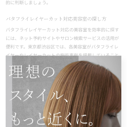
的に判断しましょう。
バタフライレイヤーカット対応美容室の探し方
バタフライレイヤーカット対応の美容室を効率的に探す
には、ネット予約サイトやサロン検索サービスの活用が
便利です。東京都渋谷区では、各美容室がバタフライレ
イヤーやレイヤーカットの施術事例を掲載していること
が多く、希望するスタイルに近い写真やメニュー内容を
チェックできます。
具体的には、
探し方のポイント
「バタフライレイヤーカット 渋谷区」などのキーワ
ードで検索
施術事例やスタイル写真が豊富な美容室を選ぶ
ネット予約時にカットメニューの詳細をしっかり確認