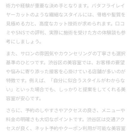
術力や経験が重要な決め手となります。バタフライレイ
ント
ヤーカットのような繊細なスタイルには、骨格や髪質を
美容室体験で感じる自信の持てる変化とは
見極める力と、高度なカット技術が求められます。口コ
話題の美容室で叶う最新ヘアデザインとは
ミやSNSでの評判、実際に施術を受けた方の体験談も参
美容室で体験する最旬のレイヤーカット事
考にしましょう。
例
また、サロンの雰囲気やカウンセリングの丁寧さも選択
渋谷区の美容室発・話題のバタフライレイ
基準のひとつです。渋谷区の美容室では、お客様の要望
ヤー
や悩みに寄り添った接客を心掛けている店舗が多いのが
美容室の新提案でアップデートされるヘア
特徴です。例えば、「自分に似合うスタイルがわからな
デザイン
い」といった場合でも、しっかりと提案をしてくれる美
美容室選びで差がつくトレンドスタイルの
容室が安心です。
秘密
さらに、予約のしやすさやアクセスの良さ、メニューや
美容室で感じる最新デザインの魅力と満足
料金の明確さも大切なポイントです。渋谷区は交通アク
感
セスが良く、ネット予約やクーポン利用が可能な美容室