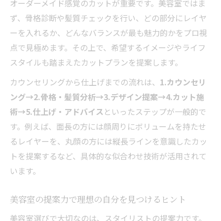
オーダーメイド感覚のカットが重要です。美容室ではま
ず、骨格診断や髪質チェックを行い、どの部分にレイヤ
ーを入れるか、どんなバランスが最も魅力的かをプロ視
点で見極めます。その上で、希望するイメージやライフ
スタイルも踏まえたカットプランを提案します。
カウンセリングから仕上げまでの流れは、
1.カウンセリ
ング→2.骨格・髪質分析→3.デザイン提案→4.カット施
術→5.仕上げ・アドバイス
といったステップが一般的で
す。例えば、面長の方には顔周りにボリュームを持たせ
るレイヤーを、丸顔の方には縦長ラインを意識したカッ
トを提案するなど、具体的な似合わせ技術が活用されて
います。
美容室の提案力で理想の自分を見つけるヒント
美容室選びで大切なのは、スタイリストの提案力です。