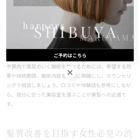
「渋谷 トリートメント 安い」といったキーワードで検索
し、複数のサロンの料金やメニューを比較するのがおす
すめです。また、初回限定クーポンやセット割引、オリ
ジナルメニューの有無も確認ポイントです。料金が明瞭
なサロンは、追加料金の発生リスクが低く安心して利用
できます。
ご予約はこちら
予算内で満足のいく施術を受けるためには、希望する効
ご予約はこちら
果や持続期間、施術内容を事前に明確にし、カウンセリ
ングで相談しましょう。口コミや体験談も参考にしなが
ら、自分に合った美容室を選ぶことが美髪への近道で
す。
髪質改善を目指す女性必見の渋