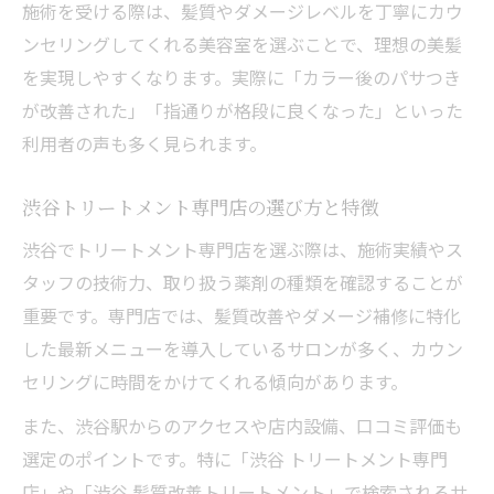
施術を受ける際は、髪質やダメージレベルを丁寧にカウ
由
ンセリングしてくれる美容室を選ぶことで、理想の美髪
渋谷の美容室で叶う最新髪質改善メニュー
を実現しやすくなります。実際に「カラー後のパサつき
美容室選びで髪質改善を成功させるポイン
が改善された」「指通りが格段に良くなった」といった
ト
利用者の声も多く見られます。
髪質改善トリートメントの長持ちの秘訣を
解説
渋谷トリートメント専門店の選び方と特徴
渋谷美容室で選ぶおすすめ髪質改善サービ
渋谷でトリートメント専門店を選ぶ際は、施術実績やス
ス
タッフの技術力、取り扱う薬剤の種類を確認することが
トリートメント専門店を利用するメリットとは
重要です。専門店では、髪質改善やダメージ補修に特化
美容室のトリートメント専門店が選ばれる
した最新メニューを導入しているサロンが多く、カウン
理由
セリングに時間をかけてくれる傾向があります。
専門店ならではの髪質改善サービスの違い
また、渋谷駅からのアクセスや店内設備、口コミ評価も
美容室と専門店で迷った時の選び方ポイン
選定のポイントです。特に「渋谷 トリートメント専門
ト
店」や「渋谷 髪質改善トリートメント」で検索されるサ