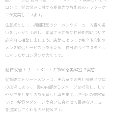
ロンは、髪の悩みに対する提案力や施術後のアフターケ
トリートメント専門美容室の口コミと評判
アが充実しています。
解説
渋谷エリアで人気のトリートメント専門店
注意点として、初回限定のクーポンやメニュー内容の違
活用法
いをしっかり比較し、希望する効果や持続期間について
美容室の料金相場や選び方の秘訣を解説
施術前に相談しましょう。店舗によっては完全予約制や
メンズ歓迎サービスもあるため、自分のライフスタイル
美容室のトリートメント料金相場を徹底解
に合ったサロン選びが大切です。
説
トリートメントいくらかかるか美容室別比
髪質改善トリートメントの効果を美容室で実感
較
髪質改善トリートメントは、美容室での専用薬剤とプロ
美容室選びで知っておきたい料金の注意点
の技術によって、髪の内部からダメージを補修し、しな
予算を抑えた美容室トリートメント活用法
やかでまとまりのある髪へと導きます。渋谷区の美容室
美容室でトリートメントを安く受けるコツ
では、髪質やダメージ度合いに合わせて最適なメニュー
持続力と仕上がりで選ぶトリートメント法
を提案してくれるのが特徴です。