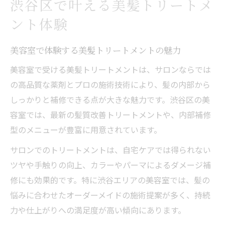
渋谷区で叶える美髪トリートメ
ー比較
ント体験
渋谷で話題の美容室トリートメント体験談
美容室選びに迷うなら渋谷エリアが狙い目
美容室で体験する美髪トリートメントの魅力
渋谷エリアの美容室で迷わない選び方ガイ
美容室で受ける美髪トリートメントは、サロンならでは
ド
の高品質な薬剤とプロの施術技術により、髪の内部から
美容室の口コミを比較して理想のトリート
しっかりと補修できる点が大きな魅力です。渋谷区の美
メント
容室では、最新の髪質改善トリートメントや、内部補修
髪質改善が得意な渋谷の美容室の見極め方
型のメニューが豊富に用意されています。
美容室でトリートメントのみを受けるメリ
サロンでのトリートメントは、自宅ケアでは得られない
ット
ツヤや手触りの向上、カラーやパーマによるダメージ補
予算内でトリートメントができる美容室選
修にも効果的です。特に渋谷エリアの美容室では、髪の
び
悩みに合わせたオーダーメイドの施術提案が多く、持続
髪質改善を目指す女性必見の渋谷美容室
力や仕上がりへの満足度が高い傾向にあります。
美容室で髪質改善トリートメントの人気理