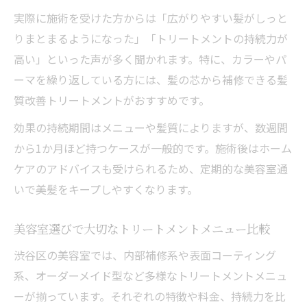
美容室のトリートメント持続力を徹底検証
実際に施術を受けた方からは「広がりやすい髪がしっと
TOKIOトリートメントの美容室効果と持続
りまとまるようになった」「トリートメントの持続力が
期間
高い」といった声が多く聞かれます。特に、カラーやパ
美容室で叶う理想の仕上がりと持続力の関
ーマを繰り返している方には、髪の芯から補修できる髪
係
質改善トリートメントがおすすめです。
トリートメントの持続期間は美容室選びで
効果の持続期間はメニューや髪質によりますが、数週間
変わる
から1か月ほど持つケースが一般的です。施術後はホーム
美容室ごとの仕上がり比較で選ぶトリート
ケアのアドバイスも受けられるため、定期的な美容室通
メント
いで美髪をキープしやすくなります。
美容室選びで大切なトリートメントメニュー比較
渋谷区の美容室では、内部補修系や表面コーティング
系、オーダーメイド型など多様なトリートメントメニュ
ーが揃っています。それぞれの特徴や料金、持続力を比