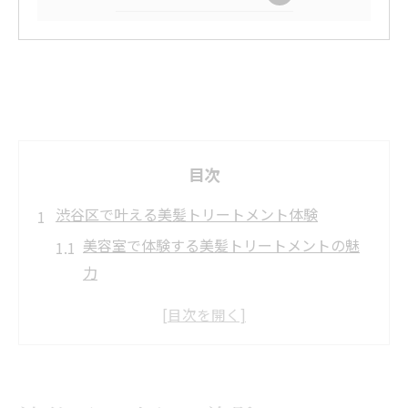
目次
渋谷区で叶える美髪トリートメント体験
美容室で体験する美髪トリートメントの魅
力
渋谷トリートメント専門店の選び方と特徴
髪質改善トリートメントの効果を美容室で
実感
美容室選びで大切なトリートメントメニュ