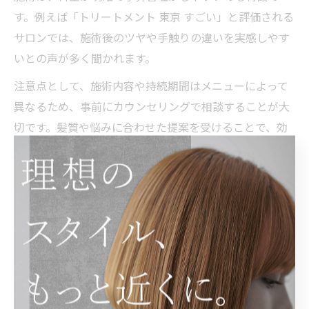
す。例えば「トリートメント 東京 すごい」と評価される
サロンでは、施術後のツヤや手触りの違いを実感しやす
いとの声が多く聞かれます。
注意点として、施術内容や持続期間はメニューによって
異なるため、事前にカウンセリングで相談することが大
切です。髪質や悩みに合わせた提案を受けることで、効
果を最大限に引き出すことができます。
予算内でトリートメントができる美容室選び
渋谷区でトリートメントを受ける際、料金相場や予算内
で施術できるサロンを選びたい方は多いでしょう。一般
的に美容室でのトリートメントは、内容やブランド、施
術時間によって価格帯が異なります。目安としては、
3,000円台から1万円前後まで幅広く設定されています。