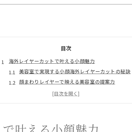
目次
海外レイヤーカットで叶える小顔魅力
美容室で実現する小顔海外レイヤーカットの秘訣
顔まわりレイヤーで映える美容室の提案力
海外レイヤーカットが得意な美容室の選び方
美容室ならではの小顔見せテクニックを解説
海外ヘアを叶える美容室の骨格補正カット術
美容室選びで失敗しない最新トレンド
トで叶える小顔魅力