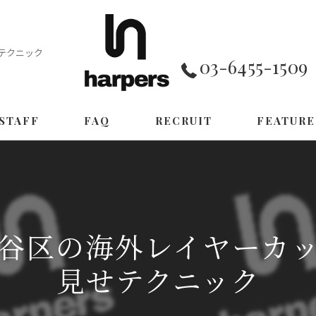
テクニック
03-6455-1509
STAFF
FAQ
RECRUIT
FEATURE
CUT
COLOR
TREATMENT
谷区の海外レイヤーカ
MEN'S
見せテクニック
PERM