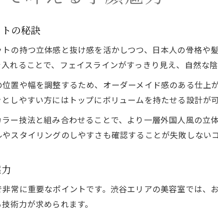
美容室選びで注目したい海外レイヤーカット技術
信頼できる美容室のレイヤーカットポイント
ットの秘訣
海外レイヤーカットが評判の美容室の特徴
ットの持つ立体感と抜け感を活かしつつ、日本人の骨格や
美容室で失敗しないためのカウンセリング術
を入れることで、フェイスラインがすっきり見え、自然な陰
美容室選びで押さえるべき最新トレンド解説
の位置や幅を調整するため、オーダーメイド感のある仕上
憧れの立体感を実現する海外ヘア技術
ッとしやすい方にはトップにボリュームを持たせる設計が
美容室の海外ヘア技術で叶う立体感の秘密
カラー技法と組み合わせることで、より一層外国人風の立
レイヤーカットと海外風カラーの組み合わせ例
ルやスタイリングのしやすさも確認することが失敗しない
美容室の提案で実現するナチュラル立体感
海外レイヤーカットが得意な美容室の技術力
案力
美容室が教える動きと抜け感あるヘアの作り方
で非常に重要なポイントです。渋谷エリアの美容室では、
自然な動きが際立つ渋谷区のレイヤースタイル
る技術力が求められます。
美容室で叶う自然な動きのレイヤーカット術