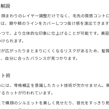
美容室で叶う上品な抜け感ヘアスタイル特集
を解説
初めてでも安心な美容室のレイヤーカット入門
、顔まわりのレイヤー調整だけでなく、毛先の質感コント
美容室の抜け感カットで毎日が楽しくなる理由
髪は、額や頬のラインをカバーしつつ抜け感を演出できます
一つで、より立体的な印象に仕上げることが可能です。美
つけられます。
髪が広がったりまとまりにくくなるリスクがあるため、髪
と、自分に合ったバランスが見つかります。
ット術
めには、骨格補正を意識したカット技術が欠かせません。
するカットが行われています。
とで横顔のシルエットを美しく見せたり、首元をすっきり