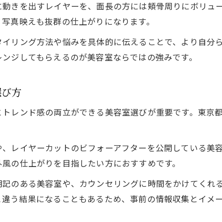
海外ヘアに近づく美容室のこだわりポイント
に動きを出すレイヤーを、面長の方には頬骨周りにボリュ
、写真映えも抜群の仕上がりになります。
渋谷エリアで人気のレイヤースタイル特集
美容室で提案される動きある髪型の魅力紹介
イリング方法や悩みを具体的に伝えることで、より自分ら
レンジしてもらえるのが美容室ならではの強みです。
美容室の技術で実現する自然な抜け感
自分らしさを引き出す美容室の提案力
選び方
美容室のカウンセリングで理想の海外レイヤー
美容室選びで重視するべき提案力の見極め方
とトレンド感の両立ができる美容室選びが重要です。東京
海外レイヤーカットに強い美容室の魅力とは
ご予約はこちら
ご予約はこちら
美容室の技術で自分らしい小顔ヘアを実現
や、レイヤーカットのビフォーアフターを公開している美
美容室のトレンド提案で新しい自分に出会う
外風の仕上がりを目指したい方におすすめです。
美しい抜け感を纏うレイヤーカット入門
明記のある美容室や、カウンセリングに時間をかけてくれ
美容室で始める抜け感レイヤーカットの基本
と違う結果になることもあるため、事前の情報収集とイメ
海外レイヤーを実現する美容室の施術ポイント