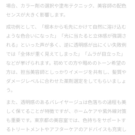
発見
場合、カラー剤の選択や塗布テクニック、美容師の配色
東京都の美容室で理想の髪色体験を叶える
センスが大きく影響します。
方法
成功例として、「根本から毛先にかけて自然に溶け込む
美容室のバレイヤージュで新しい自分に出
ような色合いになった」「光に当たると立体感が強調さ
会う
れる」といった声が多く、逆に透明感が出にくい失敗例
美容室で長く楽しめるバレイヤージュの秘
では「全体が重く見えてしまった」「ムラが目立った」
訣
などが挙げられます。初めての方や暗めのトーン希望の
東京都の美容室予約で後悔しないポイント
方は、担当美容師としっかりイメージを共有し、髪質や
ダメージレベルに合わせた薬剤選定をしてもらいましょ
う。
また、透明感のあるバレイヤージュは色落ちの過程も美
しく保てることが特徴ですが、ホームケアや紫外線対策
も重要です。東京都の美容室では、色持ちをサポートす
るトリートメントやアフターケアのアドバイスも充実し