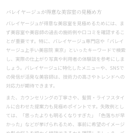
案してもらう
バレイヤージュが得意な美容室の見極め方
透明感重視のバレイヤージュなら美容室選定が
鍵
バレイヤージュが得意な美容室を見極めるためには、ま
美容室選びで叶う透明感バレイヤージュの
ず美容室や美容師の過去の施術例や口コミを確認するこ
重要性
とが重要です。特に、バレイヤージュ専門店や「バレイ
ヤージュ上手い美容院 東京」といったキーワードで検索
透明感を引き出す美容室のバレイヤージュ
し、実際の仕上がり写真や利用者の体験談を参考にしま
技術
しょう。バレイヤージュに特化したメニューや、SNSで
美容室で実感する上品なバレイヤージュの
の発信が活発な美容師は、技術力の高さやトレンドへの
透明感
対応力が期待できます。
東京都で透明感が得意な美容室の特徴を知
また、カウンセリングの丁寧さや、髪質・ライフスタイ
る
ルに合わせた提案力も見極めポイントです。失敗例とし
美容室のカウンセリングで透明感重視の要
ては、「思ったよりも明るくなりすぎた」「色落ちが早
望を伝える
かった」などが挙げられるため、事前に希望のイメージ
美容室で比較するバレイヤージュの技術や相場