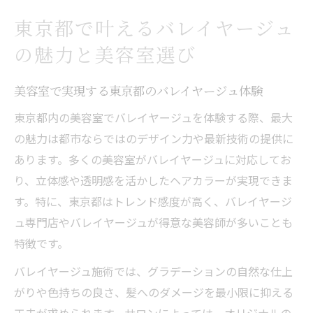
力
東京都で叶えるバレイヤージュ
美容室で人気のバレイヤージュ最新デザイ
の魅力と美容室選び
ン
美容室選びで叶える上品なバレイヤージュ
美容室で実現する東京都のバレイヤージュ体験
の秘訣
東京都内の美容室でバレイヤージュを体験する際、最大
理想を叶えるバレイヤージュが得意な美容室を
の魅力は都市ならではのデザイン力や最新技術の提供に
探す
あります。多くの美容室がバレイヤージュに対応してお
バレイヤージュ上手い美容室で後悔しない
り、立体感や透明感を活かしたヘアカラーが実現できま
選択を
す。特に、東京都はトレンド感度が高く、バレイヤージ
東京都の美容室でバレイヤージュが得意な
ュ専門店やバレイヤージュが得意な美容師が多いことも
理由
特徴です。
専門性の高い美容室で理想の髪色を実現す
バレイヤージュ施術では、グラデーションの自然な仕上
る
がりや色持ちの良さ、髪へのダメージを最小限に抑える
バレイヤージュ有名美容師が在籍する美容