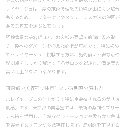
や髪の悩みを細かく相談できるかも確認しましょう。バ
情報
レイヤージュは一度の施術で理想の色味が出にくい場合
美容室ごとのバレイヤージュ技術力を比較
もあるため、アフターケアやメンテナンス方法の説明が
する
ある美容室を選ぶと安心です。
東京都の美容室で知っておきたいバレイヤ
経験豊富な美容師ほど、お客様の要望を的確に汲み取
ージュ相場
り、髪へのダメージを抑えた施術が可能です。特に初め
美容室選びで失敗しない料金比較のポイン
てバレイヤージュに挑戦する方は、施術前に不安な点や
ト
疑問点をしっかり解消できるサロンを選ぶと、満足度の
バレイヤージュ専門店と一般美容室の違い
高い仕上がりにつながります。
を知る
美容室の口コミで判断するバレイヤージュ
東京都の美容室で注目したい透明感の演出力
満足度
バレイヤージュの仕上がりで特に重要視されるのが「透
自分に合う東京都の美容室でバレイヤージュを
明感」です。東京都の美容室では、最新の薬剤やブリー
楽しむ
チ技術を活用し、自然なグラデーションや柔らかな色味
美容室選びで自分に合うバレイヤージュを
を実現するサロンが多数存在します。透明感を重視する