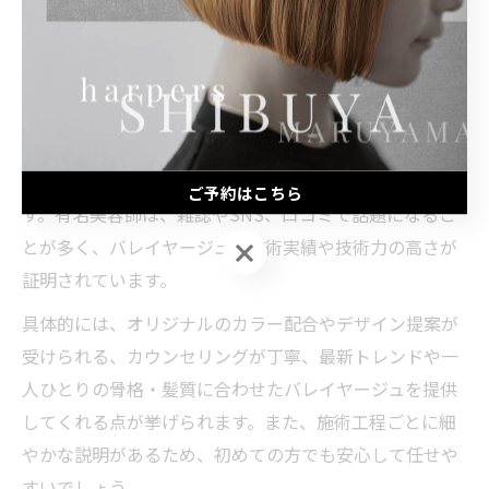
もおすすめです。実際に「色落ちがきれいだった」「ダ
メージが少なかった」などの口コミも参考になります。
バレイヤージュ有名美容師が在籍する美容室の特徴
バレイヤージュで高い満足度を得たい場合、有名美容師
が在籍する美容室の特徴を知っておくと選択に役立ちま
ご予約はこちら
す。有名美容師は、雑誌やSNS、口コミで話題になるこ
とが多く、バレイヤージュの施術実績や技術力の高さが
ご予約はこちら
証明されています。
具体的には、オリジナルのカラー配合やデザイン提案が
受けられる、カウンセリングが丁寧、最新トレンドや一
人ひとりの骨格・髪質に合わせたバレイヤージュを提供
してくれる点が挙げられます。また、施術工程ごとに細
やかな説明があるため、初めての方でも安心して任せや
すいでしょう。