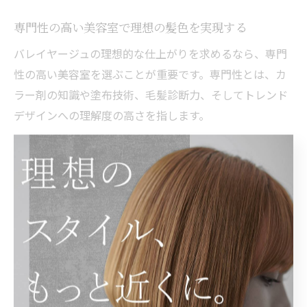
専門性の高い美容室で理想の髪色を実現する
バレイヤージュの理想的な仕上がりを求めるなら、専門
性の高い美容室を選ぶことが重要です。専門性とは、カ
ラー剤の知識や塗布技術、毛髪診断力、そしてトレンド
デザインへの理解度の高さを指します。
例えば、カウンセリングで髪質やダメージレベル、希望
の色味まで細かくヒアリングし、1人ひとりに合わせた
提案をしてくれる美容室は信頼度が高いといえます。薬
剤選びや塗布の工夫によって、ダメージを最小限に抑え
つつ、透明感やツヤ感を両立したバレイヤージュを実現
できます。
また、施術後のホームケアや色落ち対策のアドバイスが
充実している美容室は、長く理想の髪色を楽しむために