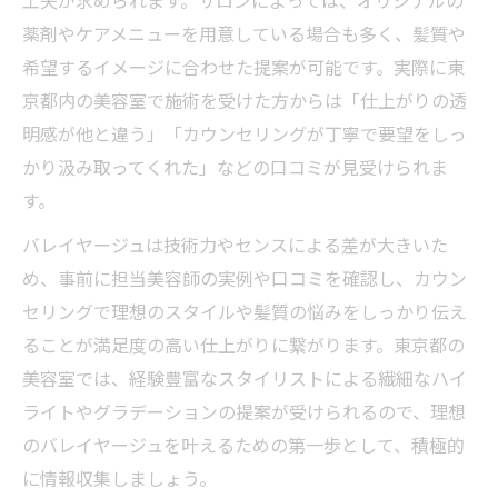
工夫が求められます。サロンによっては、オリジナルの
室の特徴
薬剤やケアメニューを用意している場合も多く、髪質や
美容室選びで失敗しないバレイヤージュ施
希望するイメージに合わせた提案が可能です。実際に東
術のコツ
京都内の美容室で施術を受けた方からは「仕上がりの透
バレイヤージュの欠点と対策を美容室選びで知
明感が他と違う」「カウンセリングが丁寧で要望をしっ
る
かり汲み取ってくれた」などの口コミが見受けられま
美容室選びで知るバレイヤージュの欠点と
す。
対処法
バレイヤージュは技術力やセンスによる差が大きいた
バレイヤージュによる髪のダメージを美容
め、事前に担当美容師の実例や口コミを確認し、カウン
室で防ぐ
セリングで理想のスタイルや髪質の悩みをしっかり伝え
美容室で相談できるバレイヤージュの色落
ることが満足度の高い仕上がりに繋がります。東京都の
ち対策
美容室では、経験豊富なスタイリストによる繊細なハイ
一色戻しにくいバレイヤージュの注意点を
ライトやグラデーションの提案が受けられるので、理想
美容室で
のバレイヤージュを叶えるための第一歩として、積極的
美容室で髪質別に合うバレイヤージュを提
に情報収集しましょう。