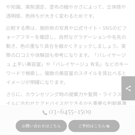
や知識、薬剤選定、塗布の細やかさによって、立体感や
透明感、色持ちが大きく変わるためです。
比較する際は、施術例の写真や公式サイト・SNSのビフ
ォーアフターを確認し、自然なグラデーションや毛先の
動き、色の重なり具合を細かくチェックしましょう。実
際の口コミや体験談も参考になります。「バレイヤージ
ュ 上手い美容室」や「バレイヤージュ 有名」などのキー
ワードで検索し、複数の美容室のスタイルを見比べると
イメージが明確になります。
さらに、カウンセリング時の提案力や髪質・ライフスタ
イルに合わせたアドバイスができるかも重要な判断基準
03-6455-1509
です。初心者の場合は、事前にバレイヤージュの特徴や
リスクも丁寧に説明してくれる美容室を選ぶことで、理
お問い合わせはこちら
ご予約はこちら
想の仕上がりに近づきやすくなります。