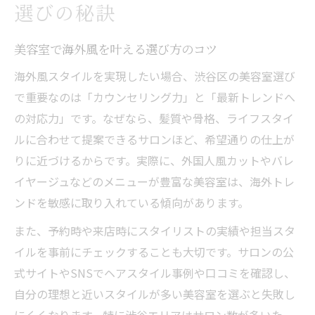
選びの秘訣
渋谷美容室で話題の外国人風ヘア特集
美容室で叶えるSNS映え海外ヘアの魅力
美容室で海外風を叶える選び方のコツ
外国人風カットが人気の美容室の秘密
海外風スタイルを実現したい場合、渋谷区の美容室選び
渋谷美容室で試したい海外風レイヤーカッ
で重要なのは「カウンセリング力」と「最新トレンドへ
ト
の対応力」です。なぜなら、髪質や骨格、ライフスタイ
メンズ向け外国人風ヘアを美容室で実現
ルに合わせて提案できるサロンほど、希望通りの仕上が
自宅でも再現しやすい海外レイヤーカット
りに近づけるからです。実際に、外国人風カットやバレ
イヤージュなどのメニューが豊富な美容室は、海外トレ
美容室発自宅で再現できる海外レイヤー術
ンドを敏感に取り入れている傾向があります。
レイヤーカットを活かすスタイリングコツ
美容室で教わる海外風ヘアの再現方法
また、予約時や来店時にスタイリストの実績や担当スタ
イルを事前にチェックすることも大切です。サロンの公
メンズにも合う海外レイヤーカット活用法
式サイトやSNSでヘアスタイル事例や口コミを確認し、
美容室選びで再現性重視のポイント解説
自分の理想と近いスタイルが多い美容室を選ぶと失敗し
トレンドを押さえたメンズ向け海外ヘア徹底解