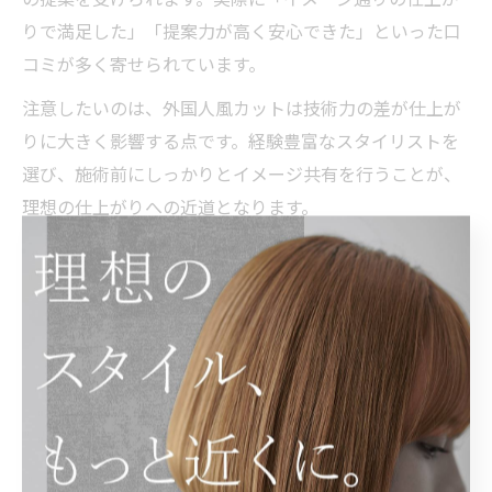
りで満足した」「提案力が高く安心できた」といった口
コミが多く寄せられています。
注意したいのは、外国人風カットは技術力の差が仕上が
りに大きく影響する点です。経験豊富なスタイリストを
選び、施術前にしっかりとイメージ共有を行うことが、
理想の仕上がりへの近道となります。
渋谷美容室で試したい海外風レイヤーカット
海外風レイヤーカットは、ふんわりとした動きや柔らか
さを演出できる人気のスタイルです。渋谷の美容室で
は、顔型や髪質に合わせて一人ひとりに最適なレイヤー
設計を提案してくれます。特に、前髪や顔周りにニュア
ンスを加えることで、外国人のような自然な抜け感を表
現できます。