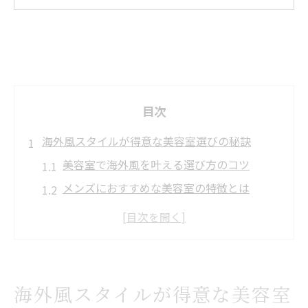
目次
海外風スタイルが得意な美容室選びの秘訣
美容室で海外風を叶える選び方のコツ
メンズにおすすめな美容室の特徴とは
外国人風カットが得意な美容室の見分け方
海外レイヤーカット対応美容室の選択基準
口コミでわかる海外風美容室の人気ポイン
ト
海外風スタイルが得意な美容室
話題の渋谷美容室で叶える外国人風ヘア