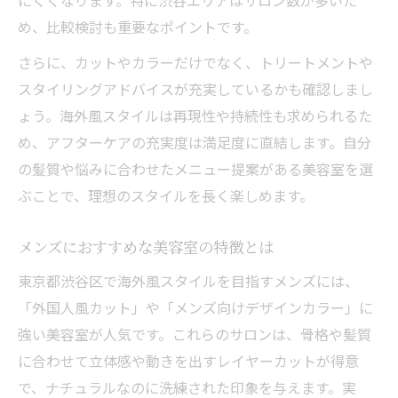
にくくなります。特に渋谷エリアはサロン数が多いた
説
め、比較検討も重要なポイントです。
美容室で叶えるトレンドメンズ海外ヘア
さらに、カットやカラーだけでなく、トリートメントや
海外風メンズヘアのおすすめ美容室特徴
スタイリングアドバイスが充実しているかも確認しまし
美容室で人気の外国人風カットを解説
ょう。海外風スタイルは再現性や持続性も求められるた
渋谷で注目の美容室メンズスタイル紹介
め、アフターケアの充実度は満足度に直結します。自分
海外ヘアトレンドに強い美容室選びのコツ
の髪質や悩みに合わせたメニュー提案がある美容室を選
バレイヤージュやハイライトの魅力を美容室で
ぶことで、理想のスタイルを長く楽しめます。
体感
メンズにおすすめな美容室の特徴とは
美容室で体験するバレイヤージュの魅力
海外風ハイライトを得意とする美容室選び
東京都渋谷区で海外風スタイルを目指すメンズには、
「外国人風カット」や「メンズ向けデザインカラー」に
美容室発の外国人風カラー技術をチェック
強い美容室が人気です。これらのサロンは、骨格や髪質
メンズも楽しめるハイライトの美容室提案
に合わせて立体感や動きを出すレイヤーカットが得意
海外風カラーが映える美容室の選び方
で、ナチュラルなのに洗練された印象を与えます。実