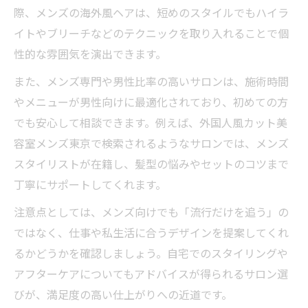
渋谷の美容室で新しい自分に出会う方法
際、メンズの海外風ヘアは、短めのスタイルでもハイラ
美容室で叶う海外風チェンジのコツ
イトやブリーチなどのテクニックを取り入れることで個
渋谷の美容室が提案する新スタイル
性的な雰囲気を演出できます。
美容室で挑戦したい海外風ヘア特集
また、メンズ専門や男性比率の高いサロンは、施術時間
メンズにも人気の海外風スタイル提案
やメニューが男性向けに最適化されており、初めての方
美容室のカウンセリング活用術を解説
でも安心して相談できます。例えば、外国人風カット美
容室メンズ東京で検索されるようなサロンでは、メンズ
スタイリストが在籍し、髪型の悩みやセットのコツまで
丁寧にサポートしてくれます。
注意点としては、メンズ向けでも「流行だけを追う」の
ではなく、仕事や私生活に合うデザインを提案してくれ
るかどうかを確認しましょう。自宅でのスタイリングや
アフターケアについてもアドバイスが得られるサロン選
びが、満足度の高い仕上がりへの近道です。