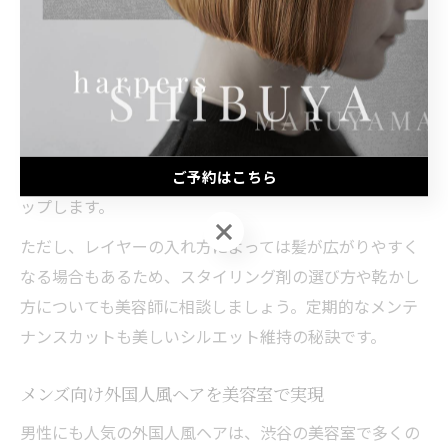
実際の施術では、ベースカット後にドライカットで毛量
や質感を細かく調整するのがポイントです。スタイリス
トからは「自宅でも再現しやすい」といったアドバイス
がもらえるため、忙しい方や初心者にもおすすめです。
さらに、レイヤーカットと相性の良いハイライトやバレ
イヤージュを組み合わせることで、立体感や透明感がア
ご予約はこちら
ップします。
ご予約はこちら
ただし、レイヤーの入れ方によっては髪が広がりやすく
なる場合もあるため、スタイリング剤の選び方や乾かし
方についても美容師に相談しましょう。定期的なメンテ
ナンスカットも美しいシルエット維持の秘訣です。
メンズ向け外国人風ヘアを美容室で実現
男性にも人気の外国人風ヘアは、渋谷の美容室で多くの