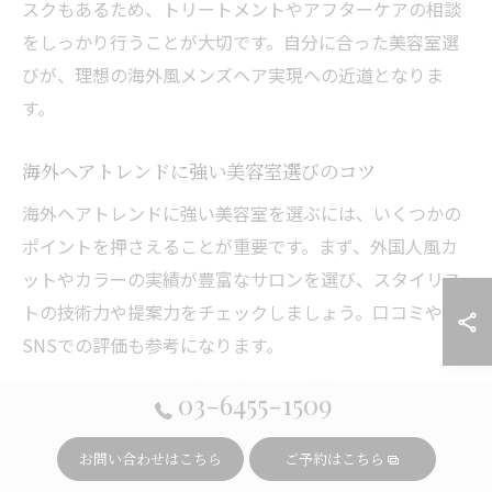
スクもあるため、トリートメントやアフターケアの相談
をしっかり行うことが大切です。自分に合った美容室選
びが、理想の海外風メンズヘア実現への近道となりま
す。
海外ヘアトレンドに強い美容室選びのコツ
海外ヘアトレンドに強い美容室を選ぶには、いくつかの
ポイントを押さえることが重要です。まず、外国人風カ
ットやカラーの実績が豊富なサロンを選び、スタイリス
トの技術力や提案力をチェックしましょう。口コミや
SNSでの評価も参考になります。
また、カウンセリングの丁寧さや、施術中のコミュニケ
03-6455-1509
ーションも満足度を左右する大きな要素です。施術後の
アフターケアやトリートメントメニューが充実している
お問い合わせはこちら
ご予約はこちら
かも確認しましょう。予約時には、希望するスタイル画