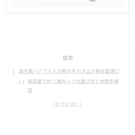
目次
海外風ヘアで大人の魅力を引き出す美容室選び
美容室で叶う海外ヘアの選び方と特徴を解
説
海外ヘアが得意な美容室の選び方ポイント
美容室選びで大人メンズが重視すべき視点
海外ヘア対応美容室で印象を変えるコツ
美容室の口コミから海外ヘア仕上がりを見