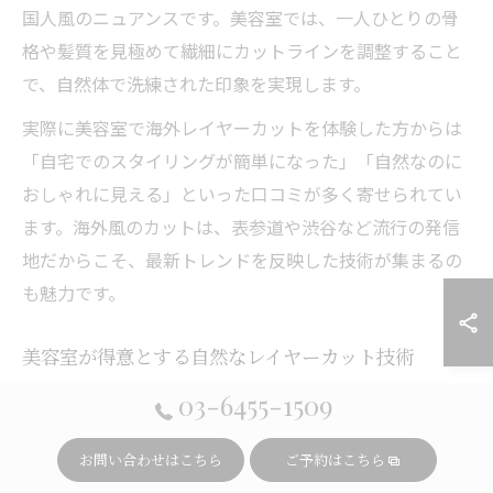
国人風のニュアンスです。美容室では、一人ひとりの骨
格や髪質を見極めて繊細にカットラインを調整すること
で、自然体で洗練された印象を実現します。
実際に美容室で海外レイヤーカットを体験した方からは
「自宅でのスタイリングが簡単になった」「自然なのに
おしゃれに見える」といった口コミが多く寄せられてい
ます。海外風のカットは、表参道や渋谷など流行の発信
地だからこそ、最新トレンドを反映した技術が集まるの
も魅力です。
美容室が得意とする自然なレイヤーカット技術
渋谷区の美容室で注目されているのが、外国人風カット
03-6455-1509
に対応した高いレイヤーカット技術です。スタイリスト
お問い合わせはこちら
ご予約はこちら
は、髪質やクセを細かく分析し、自然な動きが出るよう