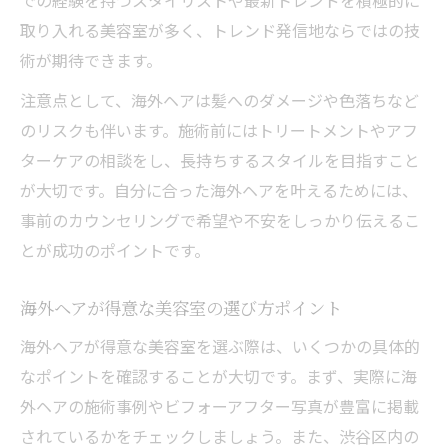
での経験を持つスタイリストや最新トレンドを積極的に
海外ヘア再現に欠かせない美容室の技術力
取り入れる美容室が多く、トレンド発信地ならではの技
美容室が提案する外国人風カットの仕上が
術が期待できます。
り
注意点として、海外ヘアは髪へのダメージや色落ちなど
美容室で相談できる外国人風カットの方法
のリスクも伴います。施術前にはトリートメントやアフ
海外ヘアカットは美容室選びが決め手
ターケアの相談をし、長持ちするスタイルを目指すこと
が大切です。自分に合った海外ヘアを叶えるためには、
トレンド海外ヘアへ導く渋谷区の美容室術
事前のカウンセリングで希望や不安をしっかり伝えるこ
美容室で受ける海外ヘアのトレンド施術
とが成功のポイントです。
渋谷区ならではの美容室海外ヘア事情
美容室が提案する海外ヘアの旬スタイル
海外ヘアが得意な美容室の選び方ポイント
海外ヘアのトレンドを押さえた美容室の選
海外ヘアが得意な美容室を選ぶ際は、いくつかの具体的
び方
なポイントを確認することが大切です。まず、実際に海
渋谷区の美容室で体験できる海外ヘアの特
外ヘアの施術事例やビフォーアフター写真が豊富に掲載
徴
されているかをチェックしましょう。また、渋谷区内の