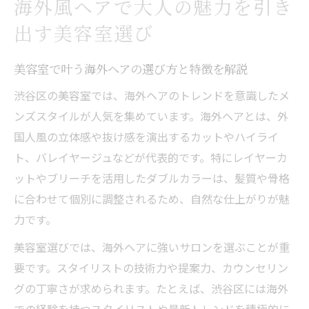
海外風ヘアで大人の魅力を引き
極める
出す美容室選び
メンズ向け美容室で叶う洗練海外ヘア体験
美容室で体験するメンズ海外ヘアの最新傾
美容室で叶う海外ヘアの選び方と特徴を解説
向
渋谷区の美容室では、海外ヘアのトレンドを意識したメ
海外ヘアに強い美容室のメンズ施術とは
ンズスタイルが人気を集めています。海外ヘアとは、外
美容室で海外ヘアをオーダーする際の注意
国人風の立体感や抜け感を演出するカットやハイライ
点
ト、バレイヤージュなどが代表的です。特にレイヤーカ
洗練海外ヘアを引き出す美容室のカウンセ
ットやブリーチを活用したダブルカラーは、髪質や骨格
リング術
に合わせて個別に調整されるため、自然な仕上がりが魅
美容室だからこそ実現するメンズ海外ヘア
力です。
のコツ
美容室選びでは、海外ヘアに強いサロンを選ぶことが重
外国人風カットなら美容室の技術に注目
要です。スタイリストの技術力や提案力、カウンセリン
美容室の技術で叶える外国人風カットの魅
グの丁寧さが求められます。たとえば、渋谷区には海外
力