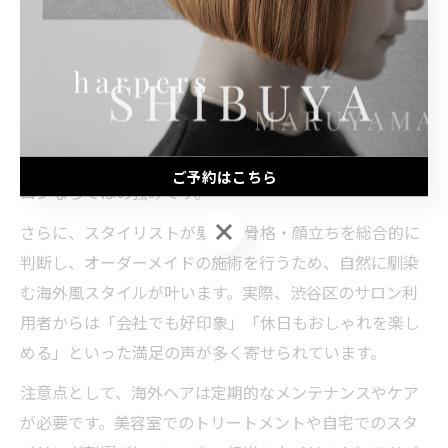
くことが、満足度アップにつながります。
美容室だからこそ実現するメンズ海外ヘアのコツ
美容室で海外メンズヘアを実現する最大のコツは、プロ
の技術と豊富な薬剤知識を活かすことです。自宅では難
しいブリーチや繊細なカット、絶妙なカラー配合は、サ
ご予約はこちら
ロンならではの強みです。
ご予約はこちら
さらに、スタイリストが髪質・骨格・顔立ちを総合的に
判断し、オーダーメイドの施術を行うため、自然に馴染
む海外風スタイルが叶います。実際、渋谷区のサロン利
用者からは「会社でも好印象」「休日もおしゃれを楽し
める」といった満足の声が多く寄せられています。
注意点として、海外ヘアは定期的なメンテナンスやケア
が必要です。美容室でのトリートメントや自宅でのスタ