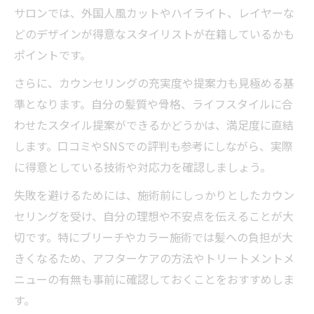
自然なレイヤーカットを美容室で実現するには
サロンでは、外国人風カットやハイライト、レイヤーな
美容室で叶える自然な海外レイヤーカット
どのデザインが得意なスタイリストが在籍しているかも
美容室が得意とする自然なレイヤーカット
ポイントです。
技術
さらに、カウンセリングの充実度や提案力も見極める基
海外ヘア流レイヤーカットを美容室で体験
準となります。自分の髪質や骨格、ライフスタイルに合
美容室選びで失敗しないレイヤーカット術
わせたスタイル提案ができるかどうかは、満足度に直結
レイヤーカットの相談は美容室が安心
します。口コミやSNSでの評判も参考にしながら、実際
に得意としている技術や対応力を確認しましょう。
美容室で自分らしい海外風メンズカットを
美容室で自分らしい海外風メンズヘアを提
失敗を避けるためには、施術前にしっかりとしたカウン
案
セリングを受け、自分の理想や不安点を伝えることが大
切です。特にブリーチやカラー施術では髪への負担が大
海外ヘアを個性に合わせて美容室で実現
きくなるため、アフターケアの方法やトリートメントメ
美容室で似合う海外風カットを見つける方
ニューの有無も事前に確認しておくことをおすすめしま
法
す。
海外ヘアを活かすメンズカットは美容室選