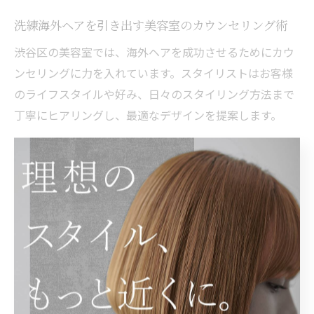
洗練海外ヘアを引き出す美容室のカウンセリング術
渋谷区の美容室では、海外ヘアを成功させるためにカウ
ンセリングに力を入れています。スタイリストはお客様
のライフスタイルや好み、日々のスタイリング方法まで
丁寧にヒアリングし、最適なデザインを提案します。
具体的には、髪質・骨格・クセなどを細かくチェック
し、無理のない範囲で理想の海外風スタイルを実現でき
るように施術内容を調整します。経験豊富なスタイリス
トほど、過去の施術事例や流行のスタイルを交えなが
ら、わかりやすく説明してくれる点も安心材料です。
また、施術後のアフターケアや自宅でのスタイリング方
法までアドバイスしてもらえるので、仕上がりの再現性
も高まります。施術前の不安や疑問は遠慮せず伝えてお