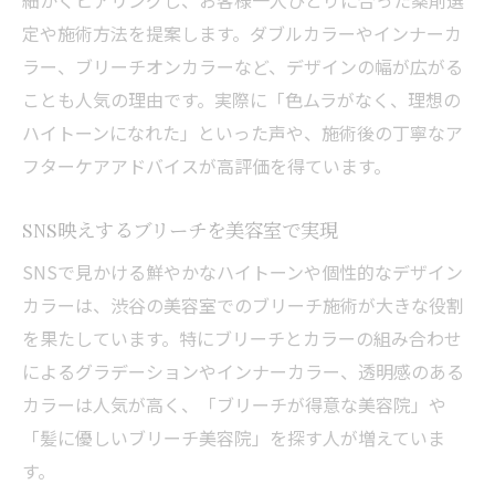
細かくヒアリングし、お客様一人ひとりに合った薬剤選
美容室でハイトーンを叶えるためのポイン
定や施術方法を提案します。ダブルカラーやインナーカ
ト
ラー、ブリーチオンカラーなど、デザインの幅が広がる
美容室のおすすめカウンセリング活用法
ことも人気の理由です。実際に「色ムラがなく、理想の
髪に優しいブリーチ美容室の特徴とは
ハイトーンになれた」といった声や、施術後の丁寧なア
美容室の施術で髪に優しいブリーチを実現
フターケアアドバイスが高評価を得ています。
髪を守る美容室のブリーチ技術を徹底解説
美容室で受ける髪に優しいケアブリーチ
SNS映えするブリーチを美容室で実現
髪質改善に強い美容室選びのポイント
SNSで見かける鮮やかなハイトーンや個性的なデザイン
美容室の髪に優しい薬剤選びが決め手
カラーは、渋谷の美容室でのブリーチ施術が大きな役割
トレンド髪型も狙える渋谷のブリーチ術
を果たしています。特にブリーチとカラーの組み合わせ
によるグラデーションやインナーカラー、透明感のある
美容室で叶う渋谷流トレンドブリーチスタ
カラーは人気が高く、「ブリーチが得意な美容院」や
イル
「髪に優しいブリーチ美容院」を探す人が増えていま
美容室の提案力で旬の髪型をブリーチで実
す。
現