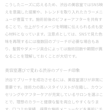
こうしたニーズに応えるため、渋谷の美容室ではSNS映
美容室のブリーチで最旬髪型を楽しむ方法
えを意識した提案や、トレンドを取り入れたカラーメニ
渋谷美容室で注目のデザインブリーチ術
ューが豊富です。施術前後のビフォーアフターを共有す
美容室のブリーチでトレンドを先取り
ることで、仕上がりイメージを明確に伝えられる点も安
ブリーチが得意な美容室の秘密を解明
心材料となっています。注意点としては、SNSで見た色
ブリーチが自慢の美容室が選ばれる理由
味を再現するには複数回のブリーチが必要な場合もあ
美容室の専門技術で差がつくブリーチ力
り、髪質やダメージ具合によっては施術回数や期間が異
美容室ごとのブリーチこだわりポイント紹
なることを理解しておくことが大切です。
介
美容室選びで変わる渋谷のブリーチ印象
美容室の経験豊富なスタッフが支える技術
力
渋谷でブリーチを成功させるには、美容室選びが非常に
ブリーチ得意な美容室の接客とサポート術
重要です。技術力の高いスタイリストが在籍し、カウン
セリングやアフターケアが充実しているサロンを選ぶこ
とで、理想のカラーと健康な髪を両立しやすくなりま
す。口コミや実績、得意な施術メニューなどを事前にチ