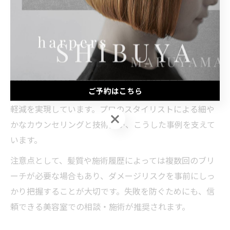
ヤを保ったまま理想の色味に仕上げたケースがありま
す。
また、メンズのブリーチやインナーカラー、透明感のあ
るダブルカラーなど、さまざまなデザインに対応できる
のも渋谷区美容室の強みです。施術後のアフターケアや
ご予約はこちら
定期的なトリートメント提案により、色持ちやダメージ
軽減を実現しています。プロのスタイリストによる細や
ご予約はこちら
かなカウンセリングと技術力が、こうした事例を支えて
います。
注意点として、髪質や施術履歴によっては複数回のブリ
ーチが必要な場合もあり、ダメージリスクを事前にしっ
かり把握することが大切です。失敗を防ぐためにも、信
頼できる美容室での相談・施術が推奨されます。