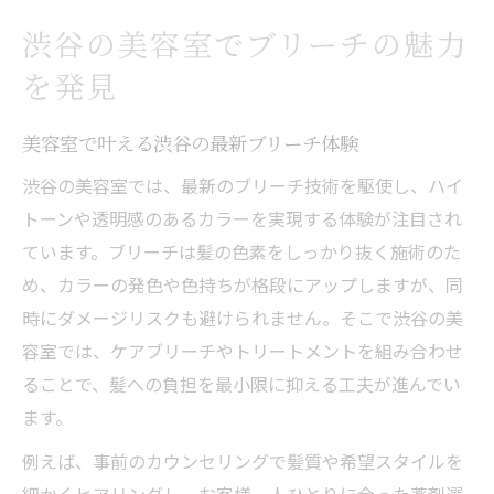
ダメージレスなブリーチ美容室体験談
渋谷の美容室でブリーチの魅力
美容室で実感する髪に優しいブリーチ体験
を発見
美容室なら安心のダメージレスブリーチ法
髪を守る美容室ブリーチのこだわりポイン
美容室で叶える渋谷の最新ブリーチ体験
ト
渋谷の美容室では、最新のブリーチ技術を駆使し、ハイ
体験者が語る美容室のダメージケア施術
トーンや透明感のあるカラーを実現する体験が注目され
美容室で叶うダメージ最小ブリーチ事例
ています。ブリーチは髪の色素をしっかり抜く施術のた
ハイトーンを叶える美容室選びのコツ
め、カラーの発色や色持ちが格段にアップしますが、同
時にダメージリスクも避けられません。そこで渋谷の美
美容室選びで失敗しないハイトーン実現術
容室では、ケアブリーチやトリートメントを組み合わせ
美容室の口コミで選ぶ理想のハイトーンカ
ることで、髪への負担を最小限に抑える工夫が進んでい
ラー
ます。
美容室の技術力が輝くハイトーンのコツ紹
介
例えば、事前のカウンセリングで髪質や希望スタイルを