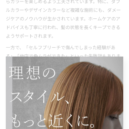
らカラーを楽しめるよう工夫されています。特に、ダブ
ルカラーやデザインカラーなど複雑な施術にも、ダメー
ジケアのノウハウが生かされています。ホームケアのア
ドバイスも丁寧に行われ、髪の状態を長くキープできる
ようサポートされます。
一方で、「セルフブリーチで傷んでしまった経験があ
る」「他店で色ムラができた」といった失敗談もありま
す。美容室でのプロのケア施術は、こうしたトラブルを
防ぐためにも欠かせません。
美容室で叶うダメージ最小ブリーチ事例
渋谷区の美容室では、ダメージを最小限に抑えたブリー
チの成功事例が多数報告されています。例えば、ハイト
ーンカラーを希望する方にケアブリーチを使用し、施術
前後に集中トリートメントを行うことで、髪の強度やツ