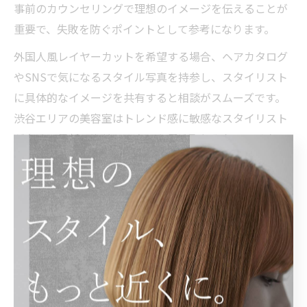
事前のカウンセリングで理想のイメージを伝えることが
重要で、失敗を防ぐポイントとして参考になります。
外国人風レイヤーカットを希望する場合、ヘアカタログ
やSNSで気になるスタイル写真を持参し、スタイリスト
に具体的なイメージを共有すると相談がスムーズです。
渋谷エリアの美容室はトレンド感に敏感なスタイリスト
が多く、最新の海外ヘアをいち早く取り入れているた
め、理想のヘアスタイルが叶いやすい環境が整っていま
す。
渋谷美容室の外国人風レイヤーカット体験
渋谷区の美容室で外国人風レイヤーカットを体験した方
からは、「髪が柔らかく見えるようになった」「イメー
ジ通りの動きが出て満足」といった声が多く聞かれま