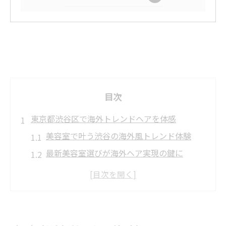
目次
東京都渋谷区で海外トレンドヘアを体感
美容室で叶う渋谷の海外風トレンド体験
最新美容室選びが海外ヘア実現の鍵に
渋谷美容室が提案する憧れ海外ヘアデザイ
ン
美容室で体感する海外トレンドヘアの魅力
海外ヘアを得意とする美容室の特徴とは