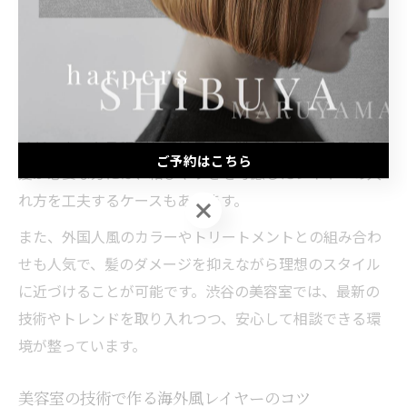
す。美容室ごとにカウンセリングや施術の流れが異なる
ため、事前に口コミやサロンの雰囲気をチェックするこ
とが大切です。
多くの美容室では、スタイリストが丁寧にイメージをヒ
アリングし、髪質やクセ、ライフスタイルに合わせたレ
イヤーカットを提案しています。例えば、仕事でまとめ
ご予約はこちら
髪が必要な方には、結びやすさを考慮したレイヤーの入
れ方を工夫するケースもあります。
ご予約はこちら
また、外国人風のカラーやトリートメントとの組み合わ
せも人気で、髪のダメージを抑えながら理想のスタイル
に近づけることが可能です。渋谷の美容室では、最新の
技術やトレンドを取り入れつつ、安心して相談できる環
境が整っています。
美容室の技術で作る海外風レイヤーのコツ