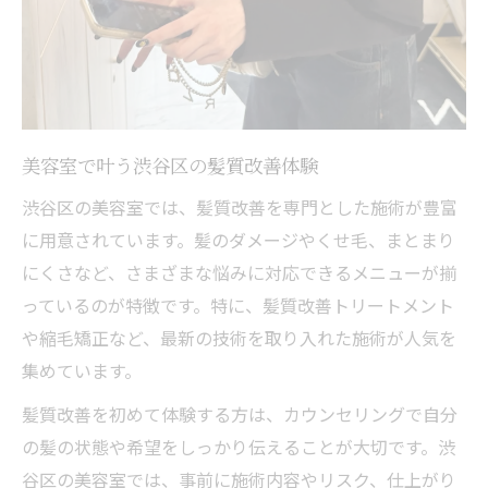
美容室利用で髪の悩みから卒業する方法
美容室が提案する髪質改善解決法とは
美容室利用で感じた髪質改善のメリット
髪質改善に特化した美容室の施術方法
渋谷の美容室で悩み解消した体験談
美容室で叶う渋谷区の髪質改善体験
美容室の髪質改善施術で得られる変化
渋谷区の美容室では、髪質改善を専門とした施術が豊富
渋谷区発！髪質改善の新たなトレンドに注目
に用意されています。髪のダメージやくせ毛、まとまり
美容室で体感できる髪質改善の最新技術
にくさなど、さまざまな悩みに対応できるメニューが揃
っているのが特徴です。特に、髪質改善トリートメント
渋谷区の美容室から生まれる髪質改善トレ
や縮毛矯正など、最新の技術を取り入れた施術が人気を
ンド
集めています。
美容室発の新しい髪質改善メニュー紹介
髪質改善を初めて体験する方は、カウンセリングで自分
話題の美容室が提案する髪質改善法を紹介
の髪の状態や希望をしっかり伝えることが大切です。渋
髪質改善トリートメントの進化と美容室選
谷区の美容室では、事前に施術内容やリスク、仕上がり
び