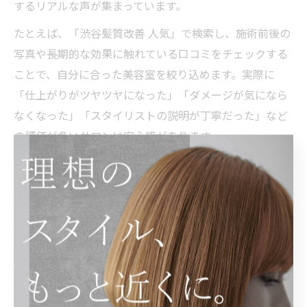
するリアルな声が集まっています。
たとえば、「渋谷髪質改善 人気」で検索し、施術前後の
写真や長期的な効果に触れている口コミをチェックする
ことで、自分に合った美容室を絞り込めます。実際に
「仕上がりがツヤツヤになった」「ダメージが気になら
なくなった」「スタイリストの説明が丁寧だった」など
の評価が多いサロンは安心感があります。
一方で、悪い口コミとして「希望と違う仕上がりになっ
た」「効果が長持ちしなかった」などの内容も見かけま
す。こうした意見も参考にし、サロン選びの際は複数の
口コミを比較することが大切です。
美容室のカウンセリングで確認すべき点
髪質改善を成功させるためには、美容室でのカウンセリ