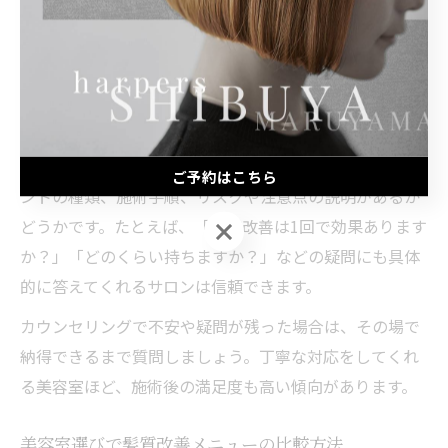
ングが非常に重要です。カウンセリング時には、髪の悩
みや過去の施術履歴、普段のヘアケア方法などを詳しく
伝えることがポイントです。スタイリストが髪質やダメ
ージレベルを正確に把握することで、最適な施術プラン
を提案してもらえます。
確認すべき点としては、使用する薬剤や改善トリートメ
ご予約はこちら
ントの種類、施術手順、リスクや注意点の説明があるか
どうかです。たとえば、「髪質改善は1回で効果あります
ご予約はこちら
か？」「どのくらい持ちますか？」などの疑問にも具体
的に答えてくれるサロンは信頼できます。
カウンセリングで不安や疑問が残った場合は、その場で
納得できるまで質問しましょう。丁寧な対応をしてくれ
る美容室ほど、施術後の満足度も高い傾向があります。
美容室選びで髪質改善メニューの比較方法