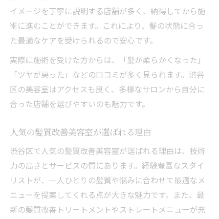
イメージを丁寧に説明する店舗が多く、納得してから施
美しい髪への第一歩は美容室選びから
術に進むことができます。これにより、髪の状態に合っ
美容室選びが髪質改善の結果を左右する理
た最適なケアを受けられるので安心です。
由
実際に施術を受けた方からは、「髪が柔らかくなった」
渋谷区の美容室で始める美髪ケアのポイン
「ツヤが戻った」などの口コミが多く見られます。渋谷
ト
区の美容室はアクセスも良く、多様なサロンから自分に
髪質改善に最適な美容室の選び方ガイド
合った店舗を選びやすいのも魅力です。
美容室で髪質改善を始めるための事前準備
髪質改善美容室のカウンセリング活用術
人気の髪質改善美容室が選ばれる理由
渋谷区で人気の髪質改善美容室が選ばれる理由は、技術
力の高さとサービスの質にあります。経験豊富なスタイ
リストが、一人ひとりの髪質や悩みに合わせて最適なメ
ニューを提案してくれる点が大きな魅力です。また、最
新の髪質改善トリートメントやストレートメニューが充