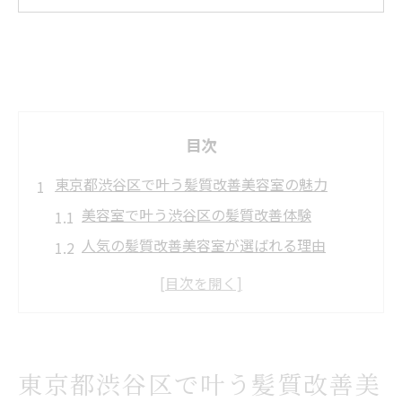
目次
東京都渋谷区で叶う髪質改善美容室の魅力
美容室で叶う渋谷区の髪質改善体験
人気の髪質改善美容室が選ばれる理由
渋谷髪質改善トリートメントの魅力解説
美容室利用で実感する髪質改善の効果
渋谷区で話題の美容室サービス紹介
髪質改善に強い美容室を選ぶコツ解説
東京都渋谷区で叶う髪質改善美
渋谷区の美容室で注目すべき髪質改善技術