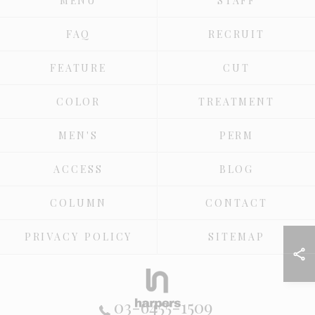
MENU
STAFF
FAQ
RECRUIT
FEATURE
CUT
COLOR
TREATMENT
MEN'S
PERM
ACCESS
BLOG
COLUMN
CONTACT
PRIVACY POLICY
SITEMAP
03-6455-1509