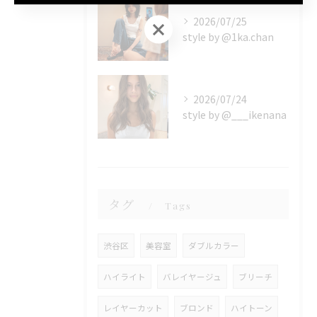
2026/07/25
ご予約はこちら
style by @1ka.chan
2026/07/24
style by @___ikenana
タグ
Tags
渋谷区
美容室
ダブルカラー
ハイライト
バレイヤージュ
ブリーチ
レイヤーカット
ブロンド
ハイトーン